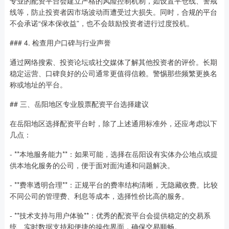
专业的配资平台会建立严格的风险控制机制，如设置平仓线、警戒
线等，防止投资者因市场波动而遭受过大损失。同时，合规的平台
不会承诺“保本保收益”，也不会鼓励投资者进行过度投机。
### 4. 检查用户口碑与行业声誉
通过网络搜索、投资论坛或社交媒体了解其他投资者的评价。长期
稳定运营、口碑良好的公司通常更值得信赖。警惕那些频繁更换名
称或地址的平台。
## 三、岳阳地区专业股票配资平台选择建议
在岳阳地区选择配资平台时，除了上述通用标准外，还应考虑以下
几点：
- **本地服务能力**：如果可能，选择在岳阳设有实体办公地点或提
供本地化服务的公司，便于面对面沟通和问题解决。
- **费率透明合理**：正规平台的费率结构清晰，无隐藏收费。比较
不同公司的管理费、利息等成本，选择性价比高的服务。
- **技术支持与用户体验**：优秀的配资平台会提供稳定的交易系
统、实时数据支持和便捷的操作界面，确保交易顺畅。