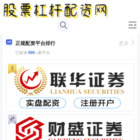
正规配资平台排行
更多
已收录
999
+家平台