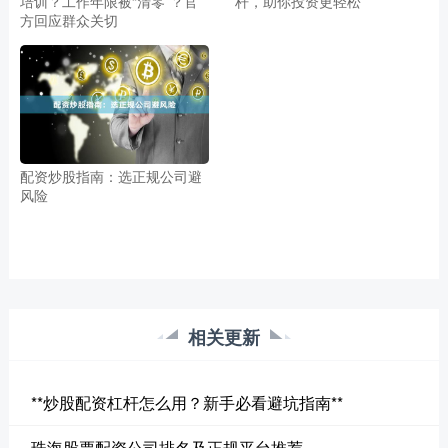
培训？工作年限被“清零”？官
杆，助你投资更轻松
方回应群众关切
配资炒股指南：选正规公司避
风险
相关更新
**炒股配资杠杆怎么用？新手必看避坑指南**
珠海股票配资公司排名及正规平台推荐