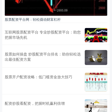
股票配资平台网：轻松撬动财富杠杆
互联网股票配资平台 专业炒股配资平台：助您
把握市场先机
股票如何操盘 炒股配资平台排名：助你轻松选
出最佳配资方案
股票开户配资攻略：低门槛资金放大技巧
配资炒股看配资，把握时机赢利倍增