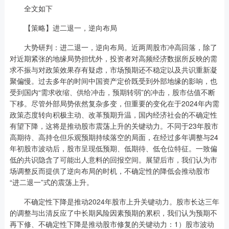
全文如下
【策略】进二退一，逆向布局
大势研判：进二退一，逆向布局。近两周股市冲高回落，除了
对近期紧张的地缘局势担忧外，投资者对高频经济数据所反映的需
求不振与对政策效果存有疑虑，市场预期还不稳定以及共识重新凝
聚偏慢。过去多年的时间中国资产定价既受到外部地缘的影响，也
受到国内“需求收缩、供给冲击，预期转弱”的冲击，股市估值不断
下移。尽管外部局势依然复杂多变，但重要的变化在于2024年内需
政策态度转向积极主动、改革预期升温，国内经济社会的不确定性
有望下降，这将是推动股市震荡上升的关键动力。不同于23年股市
高期待、高持仓但乐观预期持续落空的局面，在经过多年调整与24
年初股市波动后，股市呈现低预期、低期待、低仓位特征。一致偏
低的共识隐含了可能出人意料的回报空间。展望后市，我们认为市
场调整反而提供了逆向布局的时机，不确定性的降低会推动股市
“进二退一”式的震荡上升。
不确定性下降是推动2024年股市上升关键动力。股市长达三年
的调整与出清反应了中长期风险因素预期的累积，我们认为预期不
再下修、不确定性下降是推动股市修复的关键动力：1）股市波动