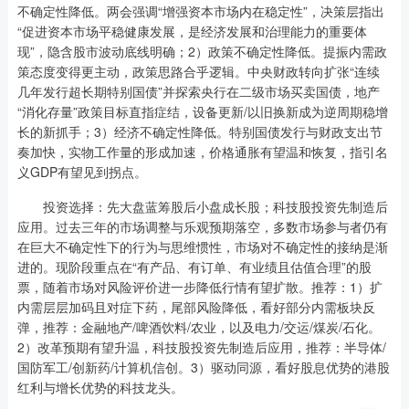
不确定性降低。两会强调“增强资本市场内在稳定性”，决策层指出
“促进资本市场平稳健康发展，是经济发展和治理能力的重要体
现”，隐含股市波动底线明确；2）政策不确定性降低。提振内需政
策态度变得更主动，政策思路合乎逻辑。中央财政转向扩张“连续
几年发行超长期特别国债”并探索央行在二级市场买卖国债，地产
“消化存量”政策目标直指症结，设备更新/以旧换新成为逆周期稳增
长的新抓手；3）经济不确定性降低。特别国债发行与财政支出节
奏加快，实物工作量的形成加速，价格通胀有望温和恢复，指引名
义GDP有望见到拐点。
投资选择：先大盘蓝筹股后小盘成长股；科技股投资先制造后
应用。过去三年的市场调整与乐观预期落空，多数市场参与者仍有
在巨大不确定性下的行为与思维惯性，市场对不确定性的接纳是渐
进的。现阶段重点在“有产品、有订单、有业绩且估值合理”的股
票，随着市场对风险评价进一步降低行情有望扩散。推荐：1）扩
内需层层加码且对症下药，尾部风险降低，看好部分内需板块反
弹，推荐：金融地产/啤酒饮料/农业，以及电力/交运/煤炭/石化。
2）改革预期有望升温，科技股投资先制造后应用，推荐：半导体/
国防军工/创新药/计算机信创。3）驱动同源，看好股息优势的港股
红利与增长优势的科技龙头。