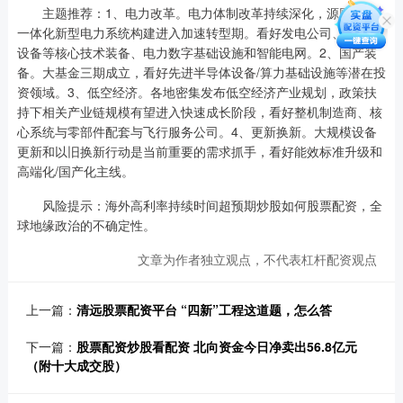
主题推荐：1、电力改革。电力体制改革持续深化，源网荷储
一体化新型电力系统构建进入加速转型期。看好发电公司、输配电
设备等核心技术装备、电力数字基础设施和智能电网。2、国产装
备。大基金三期成立，看好先进半导体设备/算力基础设施等潜在投
资领域。3、低空经济。各地密集发布低空经济产业规划，政策扶
持下相关产业链规模有望进入快速成长阶段，看好整机制造商、核
心系统与零部件配套与飞行服务公司。4、更新换新。大规模设备
更新和以旧换新行动是当前重要的需求抓手，看好能效标准升级和
高端化/国产化主线。
风险提示：海外高利率持续时间超预期炒股如何股票配资，全
球地缘政治的不确定性。
文章为作者独立观点，不代表杠杆配资观点
上一篇：
清远股票配资平台 “四新”工程这道题，怎么答
下一篇：
股票配资炒股看配资 北向资金今日净卖出56.8亿元
（附十大成交股）