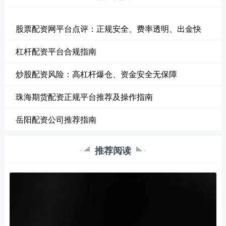
股票配资网平台点评：正规安全、费率透明、出金快
杠杆配资平台合规指南
炒股配资风险：高杠杆爆仓、资金安全无保障
珠海期货配资正规平台推荐及操作指南
岳阳配资公司推荐指南
推荐阅读