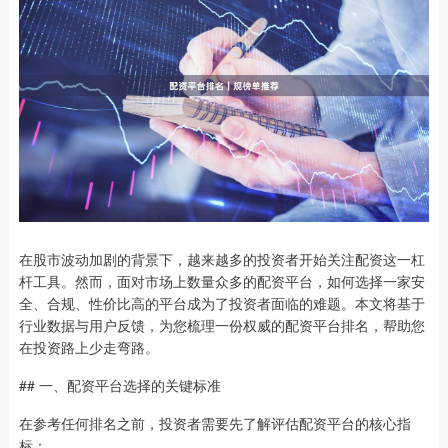
在股市波动加剧的背景下，越来越多的投资者开始关注配资这一杠
杆工具。然而，面对市场上数量众多的配资平台，如何选择一家安
全、合规、性价比高的平台成为了投资者面临的难题。本文将基于
行业数据与用户反馈，为您梳理一份权威的配资平台排名，帮助您
在投资路上少走弯路。
## 一、配资平台选择的关键标准
在参考任何排名之前，投资者需要先了解评估配资平台的核心指
标：