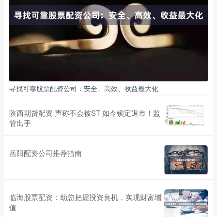
寻找可靠股票配资公司：安全、高效、收益最大化
陕西期货配资 声称不会被ST 如今锁定退市！监
管出手
岳阳配资公司推荐指南
临海股票配资：助您把握投资良机，实现财富增
值