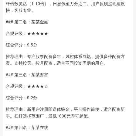
杆倍数灵活（1-10倍），日息低至万分之二。用户反馈提现速度
快，客服专业。
### 第二名：某某金融
合规评级：★★★★★
综合评分：9.5分
推荐理由：专注股票配资多年，风控体系成熟，提供多种配资方
案。支持按天、按月配资，适合不同投资周期的用户。
### 第三名：某某财富
合规评级：★★★★☆
综合评分：9.2分
推荐理由：新用户注册即送体验金，平台操作简便，适合配资新
手。杠杆选择范围广，最低1000元即可起配。
### 第四名：某某在线