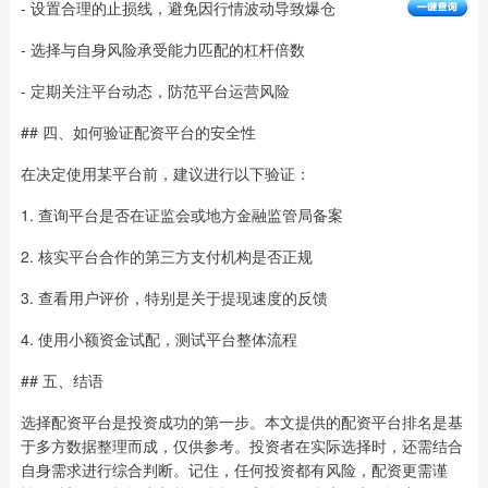
- 设置合理的止损线，避免因行情波动导致爆仓
- 选择与自身风险承受能力匹配的杠杆倍数
- 定期关注平台动态，防范平台运营风险
## 四、如何验证配资平台的安全性
在决定使用某平台前，建议进行以下验证：
1. 查询平台是否在证监会或地方金融监管局备案
2. 核实平台合作的第三方支付机构是否正规
3. 查看用户评价，特别是关于提现速度的反馈
4. 使用小额资金试配，测试平台整体流程
## 五、结语
选择配资平台是投资成功的第一步。本文提供的配资平台排名是基
于多方数据整理而成，仅供参考。投资者在实际选择时，还需结合
自身需求进行综合判断。记住，任何投资都有风险，配资更需谨